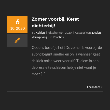
Zomer voorbij, Kerst
6
dichterbij!
10, 2020
By
Kobien
|
oktober 6th, 2020
|
Categorieën:
Design |
Vormgeving
|
0 Reacties
Opeens besef je het! De zomer is voorbij, de
avond begint sneller en oh ja wanneer gaat
de klok ook alweer vooruit? Tijd om in een
depressie te schieten heb je niet want je
moet [...]
Lees Meer