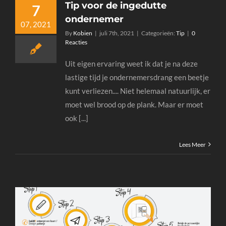
Tip voor de ingedutte
7
ondernemer
07, 2021
By
Kobien
|
juli 7th, 2021
|
Categorieën:
Tip
|
0
Reacties
Uit eigen ervaring weet ik dat je na deze
lastige tijd je ondernemersdrang een beetje
kunt verliezen.... Niet helemaal natuurlijk, er
moet wel brood op de plank. Maar er moet
ook [...]
Lees Meer