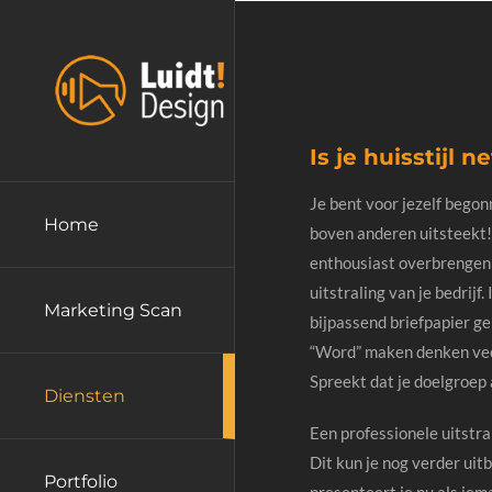
Ga
naar
inhoud
Is je huisstijl n
Je bent voor jezelf begon
Home
boven anderen uitsteekt! 
enthousiast overbrengen 
uitstraling van je bedrijf
Marketing Scan
bijpassend briefpapier gem
“Word” maken denken veel
Spreekt dat je doelgroep 
Diensten
Een professionele uitstral
Dit kun je nog verder uit
Portfolio
presenteert je nu als iem