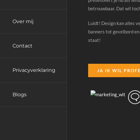
betrouwbaar. Dat wil toc
Over mij
Luidt! Design kan alles v
banners tot gevelbord en
staat!
Contact
Privacyverklaring
JA IK WIL PROF
Blogs