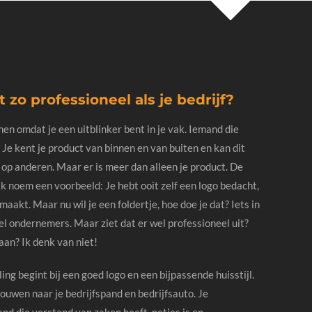
et zo professioneel als je bedrijf?
nen omdat je een uitblinker bent in je vak. Iemand die
Je kent je product van binnen en van buiten en kan dit
op anderen. Maar er is meer dan alleen je product. De
. Ik noem een voorbeeld: Je hebt ooit zelf een logo bedacht,
aakt. Maar nu wil je een foldertje, hoe doe je dat? Iets in
 ondernemers. Maar ziet dat er wel professioneel uit?
aan? Ik denk van niet!
ing begint bij een goed logo en een bijpassende huisstijl.
bouwen naar je bedrijfspand en bedrijfsauto. Je
and die verstand van zaken heeft, netjes is en