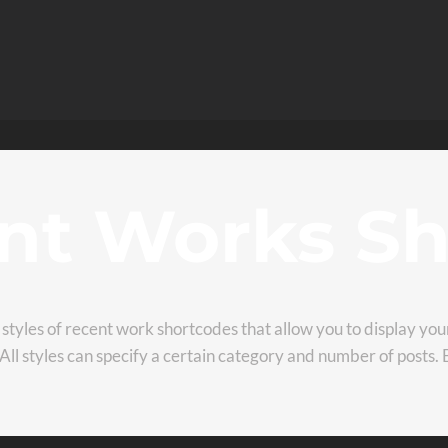
nt Works Sh
styles of recent work shortcodes that allow you to display your
. All styles can specify a certain category and number of posts.