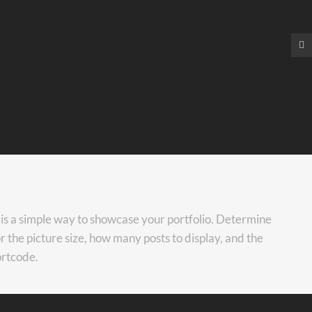
 is a simple way to showcase your portfolio. Determine
or the picture size, how many posts to display, and the
ortcode.