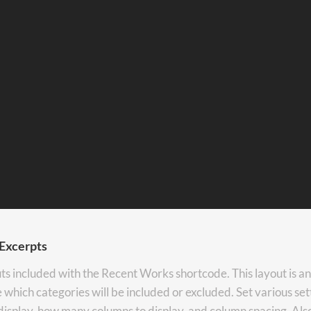
Excerpts
outs included with the Recent Works shortcode. This layout is a
which categories will be included or excluded. Set various setti
display, how many columns to display, and column spacing. Also