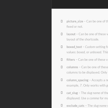
picture_size
– Can be one of t
fixed or not.
layout
– Can be one of these 
layout of the shortcode.
boxed_text
–
Custom
setting f
values:
boxed,
or
unboxed
. Thi
filters
– Can be one of these v
columns
– Can be one of thes
columns to be displayed. Onl
column_spacing
– Accepts a n
example,
7
. Only works with
g
cat_slug
– The
slug name
of th
displayed. Use a
comma
for mu
exclude_cats
– The
slug name