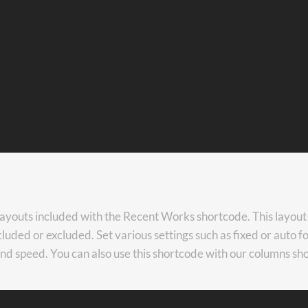
 layouts included with the Recent Works shortcode. This layout
cluded or excluded. Set various settings such as fixed or auto f
and speed. You can also use this shortcode with our columns sh