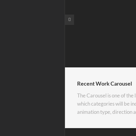
Recent Work Carousel
The Carousel is one of the
which categories will be in
animation type, direction 