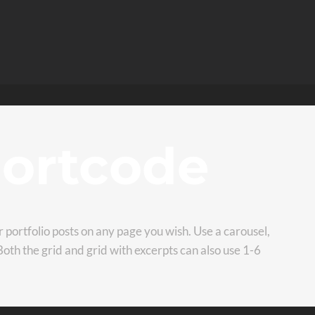
ortcode
 portfolio posts on any page you wish. Use a carousel,
 Both the grid and grid with excerpts can also use 1-6