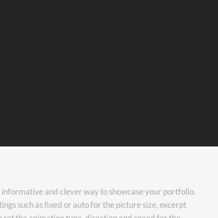
n informative and clever way to showcase your portfolio.
ngs such as fixed or auto for the picture size, excerpt
 set the animation type, direction and speed for the