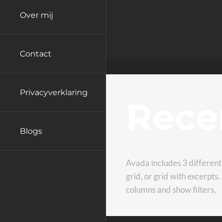
Over mij
Contact
Privacyverklaring
Rece
Blogs
Avada includes 3 different 
grid, or grid with excerpts
columns and show filters.