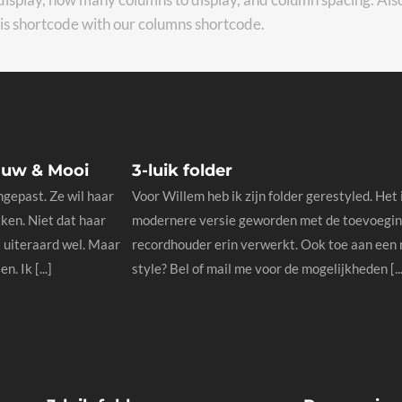
his shortcode with our columns shortcode.
auw & Mooi
3-luik folder
gepast. Ze wil haar
Voor Willem heb ik zijn folder gerestyled. Het 
ken. Niet dat haar
modernere versie geworden met de toevoegin
et uiteraard wel. Maar
recordhouder erin verwerkt. Ook toe aan een
. Ik [...]
style? Bel of mail me voor de mogelijkheden [...