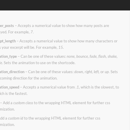
er_posts
– Accepts a numerical value to show how many posts are
ayed. For example,
7
.
pt_length
– Accepts a numerical value to show how many characters or
 your excerpt will be. For example,
15.
tion_type
– Can be one of these values:
none, bounce, fade, flash, shake,
de.
Sets the animation to use on the shortcode.
tion_direction
– Can be one of these values:
down, right, left,
or
up.
Sets
ncoming direction for the animation.
ation_speed
– Accepts a numerical value from
.1
, which is the slowest, to
ich is the fastest.
– Add a
custom class
to the wrapping HTML element for further css
mization.
dd a
custom id
to the wrapping HTML element for further css
mization.