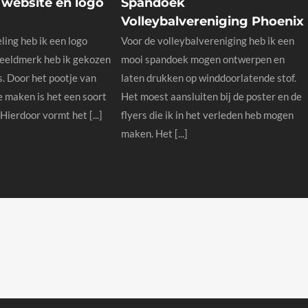
 website en logo
Spandoek
Volleybalvereniging Phoenix
ling heb ik een logo
Voor de volleybalvereniging heb ik een
beeldmerk heb ik gekozen
mooi spandoek mogen ontwerpen en
s. Door het pootje van
laten drukken op winddoorlatende stof.
e maken is het een soort
Het moest aansluiten bij de poster en de
Hierdoor vormt het [...]
flyers die ik in het verleden heb mogen
maken. Het [...]