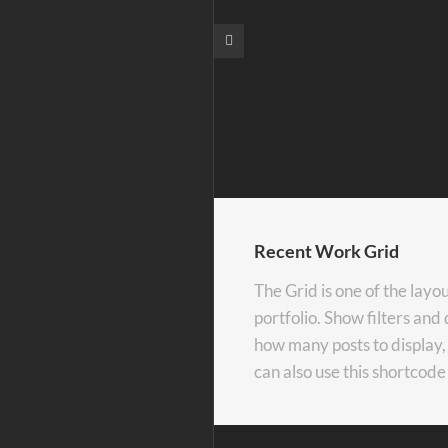
Recent Work Grid
The Grid is one of the lay
portfolio. Show filters and
how many posts to display,
can also use this shortcod