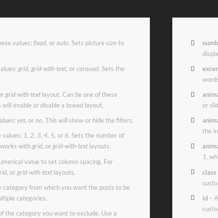
hese values:
fixed,
or
auto.
Sets picture size to
numb
displ
values:
grid, grid-with-text,
or
carousel.
Sets the
excer
words
or
grid-with-text
layout. Can be one of these
anima
s will enable or disable a boxed layout.
or
sli
alues:
yes,
or
no
. This will show or hide the filters.
anima
the i
e values:
1, 2, 3, 4, 5,
or
6.
Sets the number of
y works with
grid
, or
grid-with-text
layouts.
anim
1
, wh
umerical value to set column spacing. For
rid
, or
grid-with-text
layouts.
class
custo
e category from which you want the posts to be
ltiple categories.
id
– A
custo
of the category you want to exclude. Use a