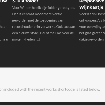
auw
3-luik folder
Responsive
Wijnkaatje
Voor Willem heb ik zijn folder gerestyled.
Het is een wat modernere versie
Voor Karin Horse
g
geworden met de toevoeging van
ontworpen. Als 
 haar
recordhouder erin verwerkt. Ook toe aan
voor een wijngla
t
een nieuwe style? Bel of mail me voor de
het glas groter t
k naar
mogelijkheden [...]
dakje geworden. 
s
on included with the recent works shortcode is listed below.