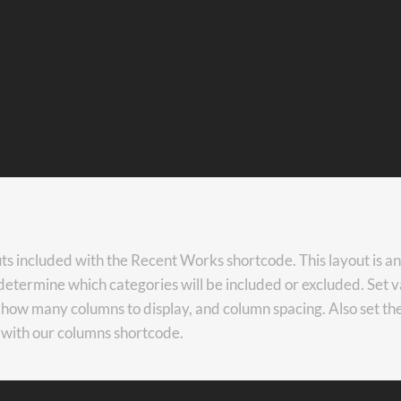
outs included with the Recent Works shortcode. This layout is 
 determine which categories will be included or excluded. Set var
 how many columns to display, and column spacing. Also set the
e with our columns shortcode.