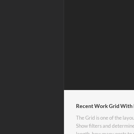
Recent Work Grid With 
The Grid is one of the lay
Show filters and determine 
length, how many posts to 