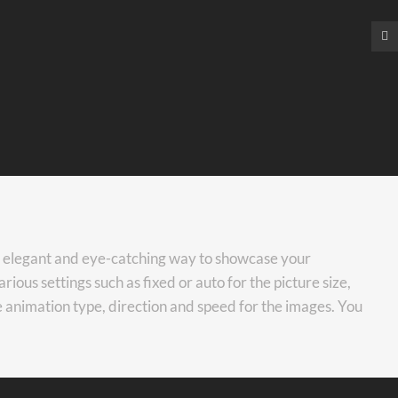
an elegant and eye-catching way to showcase your
ious settings such as fixed or auto for the picture size,
 animation type, direction and speed for the images. You