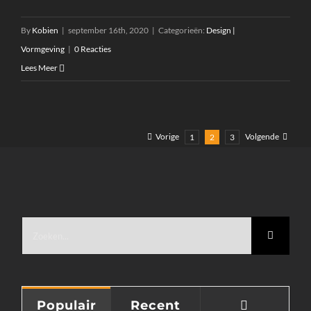
By
Kobien
|
september 16th, 2020
|
Categorieën:
Design |
Vormgeving
|
0 Reacties
Lees Meer
Vorige
Volgende
1
2
3
Zoeken
naar:
Reacties
Populair
Recent