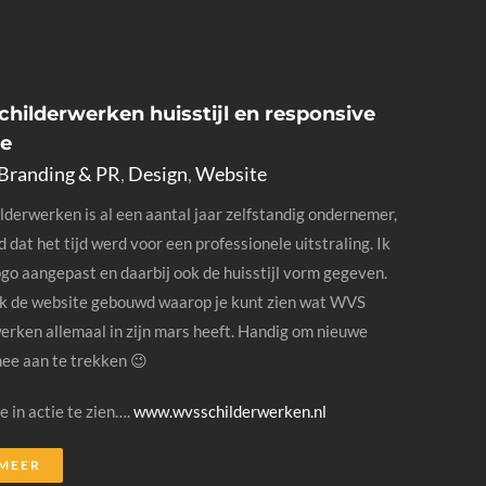
hilderwerken huisstijl en responsive
te
Branding & PR
,
Design
,
Website
derwerken is al een aantal jaar zelfstandig ondernemer,
 dat het tijd werd voor een professionele uitstraling. Ik
ogo aangepast en daarbij ook de huisstijl vorm gegeven.
ik de website gebouwd waarop je kunt zien wat WVS
erken allemaal in zijn mars heeft. Handig om nieuwe
ee aan te trekken 😉
e in actie te zien….
www.wvsschilderwerken.nl
 MEER