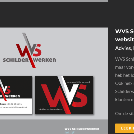
WVS Sc
websi
Advies
,
WVS Schil
maar vond
heb het l
Ook heb 
Schilderw
klanten m
Om de sit
LEER