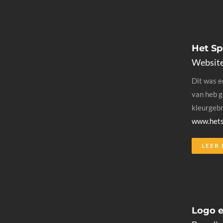
Het Sp
Websit
Dit was e
van heb g
kleurgebr
www.hetsp
LEER
Logo e