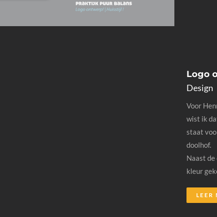
Logo o
Design
Voor Henr
wist ik d
staat voor
doolhof.
Naast de 
kleur gek
LEER