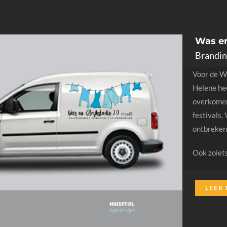
Was en
Brandin
Voor de Wa
Helene hee
overkomen.
festivals.
ontbreken.
Ook zoiets
LEER