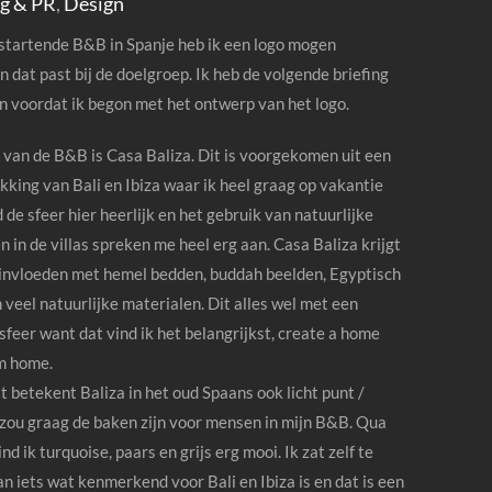
g & PR
,
Design
startende B&B in Spanje heb ik een logo mogen
 dat past bij de doelgroep. Ik heb de volgende briefing
 voordat ik begon met het ontwerp van het logo.
van de B&B is Casa Baliza. Dit is voorgekomen uit een
king van Bali en Ibiza waar ik heel graag op vakantie
d de sfeer hier heerlijk en het gebruik van natuurlijke
n in de villas spreken me heel erg aan. Casa Baliza krijgt
invloeden met hemel bedden, buddah beelden, Egyptisch
 veel natuurlijke materialen. Dit alles wel met een
 sfeer want dat vind ik het belangrijkst, create a home
m home.
 betekent Baliza in het oud Spaans ook licht punt /
 zou graag de baken zijn voor mensen in mijn B&B. Qua
nd ik turquoise, paars en grijs erg mooi. Ik zat zelf te
n iets wat kenmerkend voor Bali en Ibiza is en dat is een