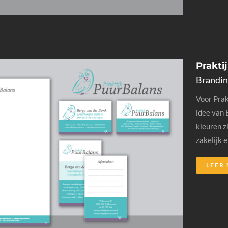
Prakti
Brandin
Voor Prak
idee van 
kleuren zi
zakelijk 
LEER