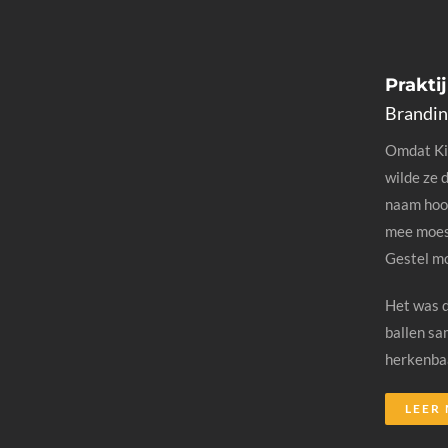
Prakti
Brandin
Omdat Ki
wilde ze 
naam hoor
mee moes
Gestel mo
Het was d
ballen sa
herkenbaa
LEER