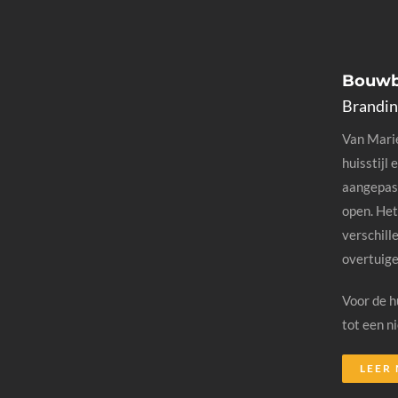
Bouwb
Brandin
Van Marie
huisstijl 
aangepast
open. Het
verschill
overtuige
Voor de h
tot een n
LEER