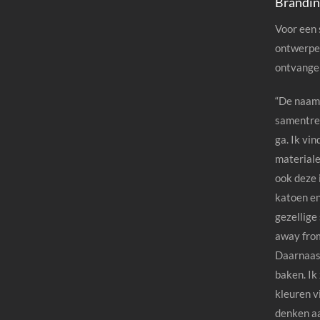
Brandin
Voor een 
ontwerpen
ontvangen
“De naam 
samentrek
ga. Ik vin
materiale
ook deze 
katoen en
gezellige
away fro
Daarnaast
baken. Ik
kleuren vi
denken aa