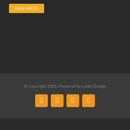
LEER MEER
© Copyright 2026 | Powered by Luidt! Design
Facebook
LinkedIn
Instagram
E-
mail