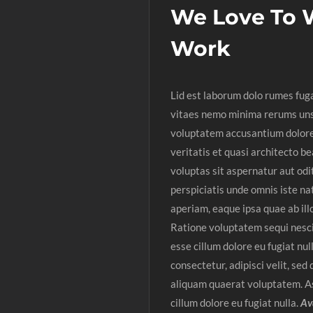
We Love To 
Work
Lid est laborum dolo rumes fug
vitaes nemo minima rerums unse
voluptatem accusantium dolore
veritatis et quasi architecto 
voluptas sit aspernatur aut odi
perspiciatis unde omnis iste n
aperiam, eaque ipsa quae ab ill
Ratione voluptatem sequi nesciu
esse cillum dolore eu fugiat nu
consectetur, adipisci velit, s
aliquam quaerat voluptatem. Asu
cillum dolore eu fugiat nulla.
Ava