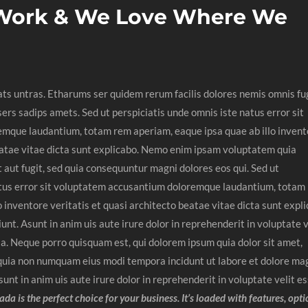
Work & We Love Where We
ats untras. Etharums ser quidem rerum facilis dolores nemis omnis fu
rs sadips amets. Sed ut perspiciatis unde omnis iste natus error sit
mque laudantium, totam rem aperiam, eaque ipsa quae ab illo invent
beatae vitae dicta sunt explicabo. Nemo enim ipsam voluptatem quia
t aut fugit, sed quia consequuntur magni dolores eos qui. Sed ut
atus error sit voluptatem accusantium doloremque laudantium, totam
o inventore veritatis et quasi architecto beatae vitae dicta sunt expli
nt. Asunt in anim uis aute irure dolor in reprehenderit in voluptate v
lla. Neque porro quisquam est, qui dolorem ipsum quia dolor sit amet,
ed quia non numquam eius modi tempora incidunt ut labore et dolore m
nt in anim uis aute irure dolor in reprehenderit in voluptate velit e
da is the perfect choice for your business. It’s loaded with features, opt