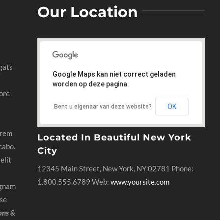
Our Location
gats
Google Maps kan niet correct geladen
worden op deze pagina.
ore
OK
Bent u eigenaar van deze website?
 rem
Located In Beautiful New York
cabo.
City
elit
12345 Main Street, New York, NY 02781 Phone:
1.800.555.6789 Web:
www.yoursite.com
agnam
sse
ions &