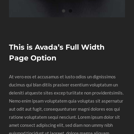
This is Avada’s Full Width
Page Option
At vero eos et accusamus et iusto odios un dignissimos
ducimus qui blan ditiis prasixer esentium voluptatum un
deleniti atqueste sites excep turiitate non providentsimils.
Nemo enim ipsam voluptatem quia voluptas sit aspernatur
aut odit aut fugit, consequunturser magni dolores eos qui
ratione voluptatem sequi nesciunt. Lorem ipsum dolor sit
amet consect adipiscing elit, sed diam non ummy nibh
euismod tincidunt ut laoreet, dolore magna aliquam.